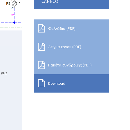
CANECO
Φυλλάδια (PDF)
Δείγμα έργου (PDF)
Πακέτα συνδρομής (PDF)
 για
Download