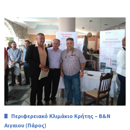
Περιφερειακό Κλιμάκιο Κρήτης – Β&Ν
Αιγαιου (Πάρος)