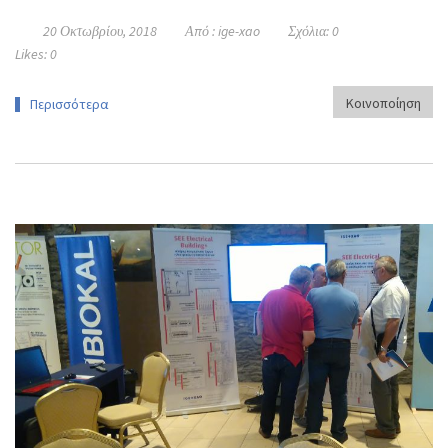
20 Οκτωβρίου, 2018
Από :
ige-xao
Σχόλια:
0
Likes:
0
Κοινοποίηση
Περισσότερα