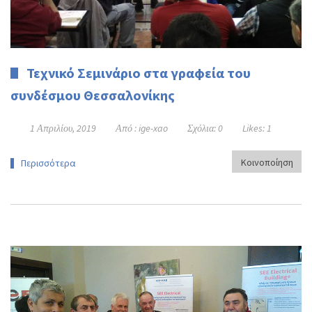
Τεχνικό Σεμινάριο στα γραφεία του
συνδέσμου Θεσσαλονίκης
1 Απριλίου, 2019
Από :
ige-xao
Σχόλια:
0
Likes:
1
Κοινοποίηση
Περισσότερα