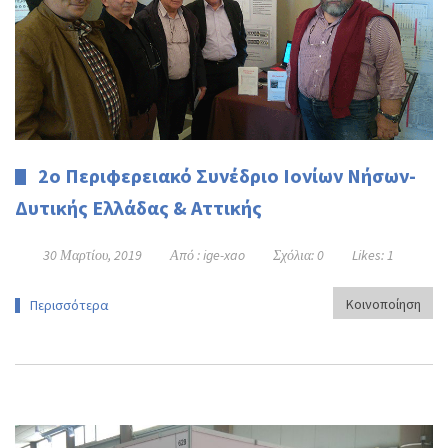
2ο Περιφερειακό Συνέδριο Ιονίων Νήσων-
Δυτικής Ελλάδας & Αττικής
30 Μαρτίου, 2019
Από :
ige-xao
Σχόλια:
0
Likes:
1
Κοινοποίηση
Περισσότερα