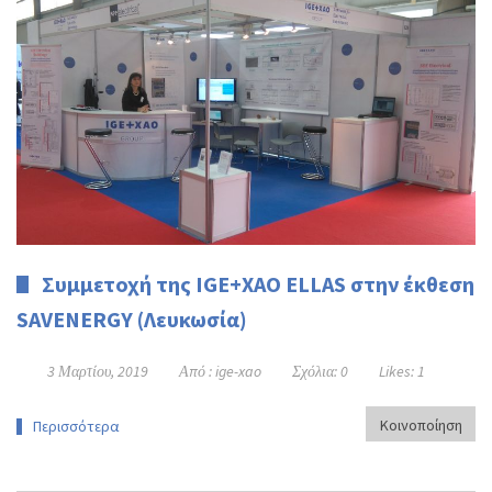
Συμμετοχή της IGE+XAO ELLAS στην έκθεση
SAVENERGY (Λευκωσία)
3 Μαρτίου, 2019
Από :
ige-xao
Σχόλια:
0
Likes:
1
Κοινοποίηση
Περισσότερα