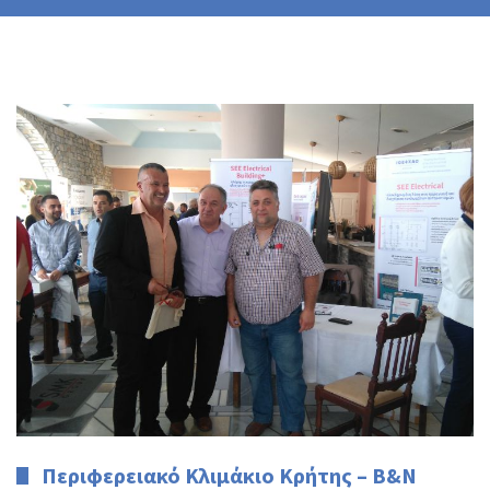
Περιφερειακό Κλιμάκιο Κρήτης – Β&Ν