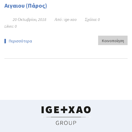
Αιγαιου (Πάρος)
20 Οκτωβρίου, 2018
Από :
ige-xao
Σχόλια:
0
Likes:
0
Κοινοποίηση
Περισσότερα