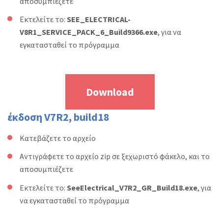
αποσυμπιέζετε
Εκτελείτε το:
SEE_ELECTRICAL-
V8R1_SERVICE_PACK_6_Build9366.exe
, για να
εγκατασταθεί το πρόγραμμα
Download
έκδοση V7R2, build18
Κατεβάζετε το αρχείο
Αντιγράφετε το αρχείο zip σε ξεχωριστό φάκελο, και το
αποσυμπιέζετε
Εκτελείτε το:
SeeElectrical_V7R2_GR_Build18.exe
, για
να εγκατασταθεί το πρόγραμμα